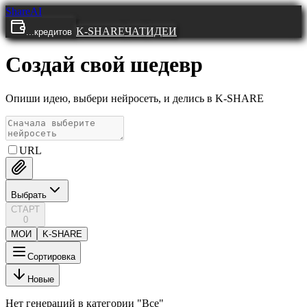
ShareAI
K-SHARE
ЧАТ
ИДЕИ
...
кредитов
Создай свой шедевр
Опиши идею, выбери нейросеть, и делись в K-SHARE
URL
Выбрать
СТАРТ
0
МОИ
K-SHARE
Сортировка
Новые
Нет генераций в категории "
Все
"